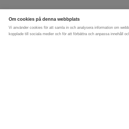
Om cookies på denna webbplats
Vi använder cookies för att samla in och analysera information om webbp
kopplade till sociala medier och för att förbättra och anpassa innehåll o
Kontakta oss
E-post: pneumatic@iag.se
Tel. +46 60 575500
© 2026, IAG AB - Driftet av
Storeshop