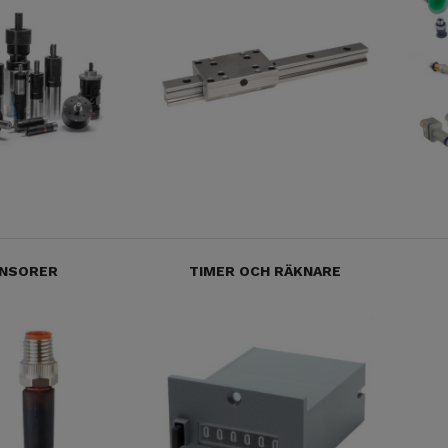
NSORER
TIMER OCH RÄKNARE