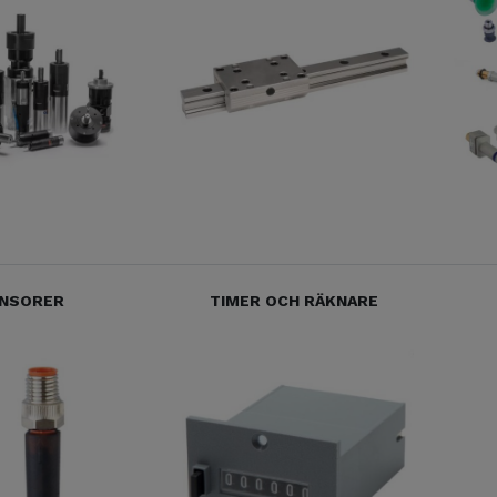
NSORER
TIMER OCH RÄKNARE