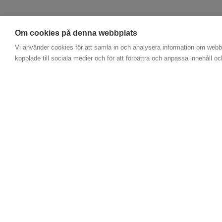
Om cookies på denna webbplats
Vi använder cookies för att samla in och analysera information om webbp
kopplade till sociala medier och för att förbättra och anpassa innehåll o
Kontakta oss
E-post: pneumatic@iag.se
Tel. +46 60 575500
© 2026, IAG AB - Driftet av
Storeshop